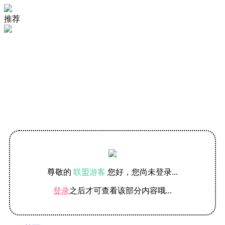
当转盘游戏遇上TK 创意MAX！
网友也疯狂 国外网友花式TK挑战
#单身暴击# 国外情侣搞笑TK游戏
脚底猜字游戏 JUST GUESS!
推荐
尊敬的
联盟游客
您好，您尚未登录...
登录
之后才可查看该部分内容哦...